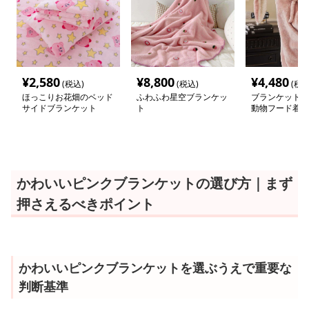
¥
2,580
¥
8,800
¥
4,480
(税込)
(税込)
(税込
ほっこりお花畑のベッド
ふわふわ星空ブランケッ
ブランケット 
サイドブランケット
ト
動物フード着る
かわいいピンクブランケットの選び方｜まず
押さえるべきポイント
かわいいピンクブランケットを選ぶうえで重要な
判断基準