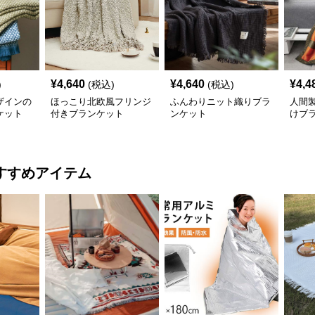
¥
4,640
¥
4,640
¥
4,4
)
(税込)
(税込)
ザインの
ほっこり北欧風フリンジ
ふんわりニット織りブラ
人間
ケット
付きブランケット
ンケット
けブ
すすめアイテム