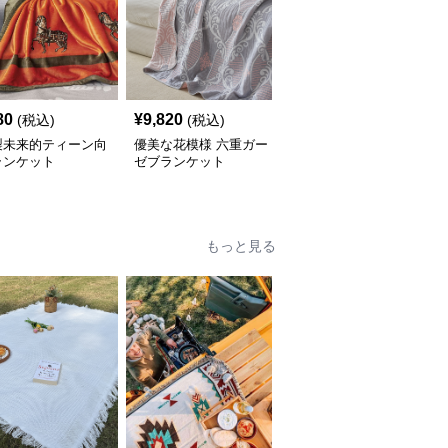
80
¥
9,820
¥
9,020
(税込)
(税込)
(税込)
製未来的ティーン向
優美な花模様 六重ガー
極太編み目の贅沢チャン
ランケット
ゼブランケット
キーニットブランケット
もっと見る