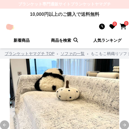
ブランケット
専門通販サイト
ブランケットヤマグチ
10,000
円以上のご購入で送料無料
0
0
新着商品
商品を検索
人気ランキング
ブランケットヤマグチ TOP
›
ソファの一覧
›
もこもこ柄織りソフ
Previous slide
Ne