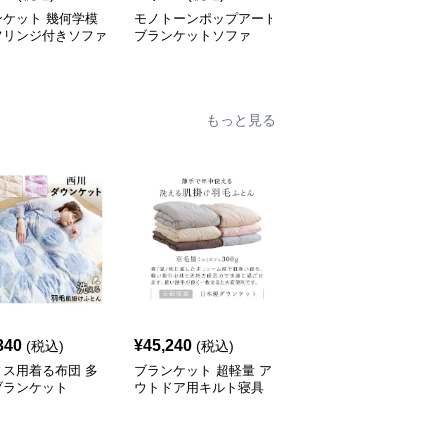
ンケット 幾何学模
モノトーンポップアート
優美な花柄フリンジブラ
フリンジ付きソファ
ブランケットソファ
ンケット
ー
もっと見る
340
¥
45,240
¥
44,960
(税込)
(税込)
(税込)
ィス用着る布団 多
ブランケット 超軽量 ア
オールシーズン対応 多
ブランケット
ウトドア用キルト寝具
機能ブランケットダウン