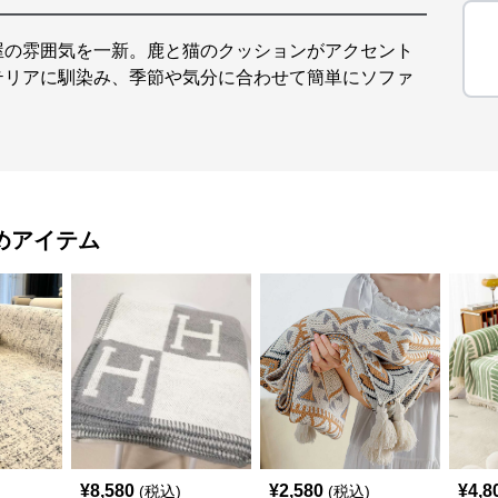
屋の雰囲気を一新。鹿と猫のクッションがアクセント
テリアに馴染み、季節や気分に合わせて簡単にソファ
めアイテム
¥
8,580
¥
2,580
¥
4,8
(税込)
(税込)