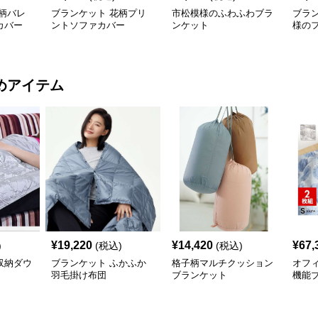
柄バレ
ブランケット 花柄プリ
市松模様のふわふわブラ
ブラ
カバー
ントソファカバー
ンケット
様の
カバ
めアイテム
¥
19,220
¥
14,420
¥
67,
)
(税込)
(税込)
収納ダウ
ブランケット ふかふか
格子柄マルチクッション
オフ
羽毛掛け布団
ブランケット
機能