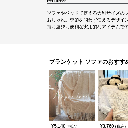
ソファやベッドで使える大判サイズの
おしゃれ。季節を問わず使えるデザイ
持ち運びも便利な実用的なアイテムで
ブランケット
ソファ
のおすす
¥
5,140
¥
3,760
(税込)
(税込)