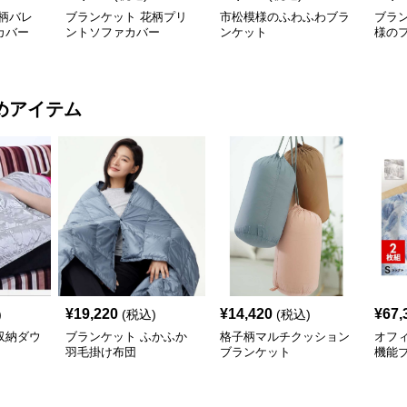
柄バレ
ブランケット 花柄プリ
市松模様のふわふわブラ
ブラ
カバー
ントソファカバー
ンケット
様の
カバ
めアイテム
¥
19,220
¥
14,420
¥
67,
)
(税込)
(税込)
収納ダウ
ブランケット ふかふか
格子柄マルチクッション
オフ
羽毛掛け布団
ブランケット
機能