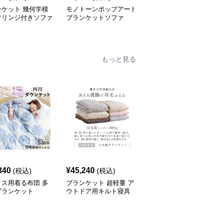
ンケット 幾何学模
モノトーンポップアート
優美な花柄フリンジブラ
フリンジ付きソファ
ブランケットソファ
ンケット
ー
もっと見る
340
¥
45,240
¥
44,960
(税込)
(税込)
(税込)
ィス用着る布団 多
ブランケット 超軽量 ア
オールシーズン対応 多
ブランケット
ウトドア用キルト寝具
機能ブランケットダウン