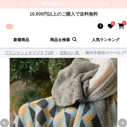
ブランケット
専門通販サイト
ブランケットヤマグチ
10,000
円以上のご購入で送料無料
0
0
新着商品
商品を検索
人気ランキング
ブランケットヤマグチ TOP
›
北欧の一覧
›
幾何学模様のウールブ
Previous slide
Ne