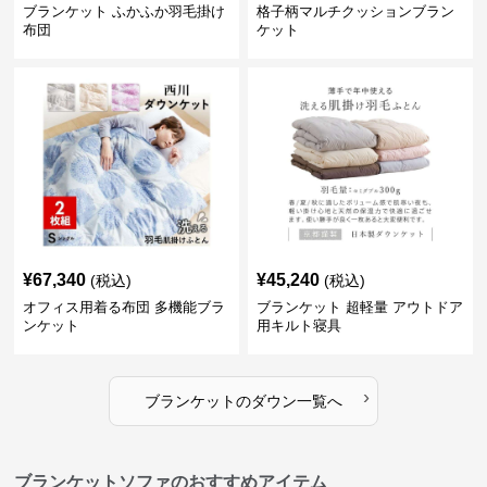
ブランケット ふかふか羽毛掛け
格子柄マルチクッションブラン
布団
ケット
¥
67,340
¥
45,240
(税込)
(税込)
オフィス用着る布団 多機能ブラ
ブランケット 超軽量 アウトドア
ンケット
用キルト寝具
›
ブランケット
の
ダウン
一覧へ
ブランケットソファのおすすめアイテム