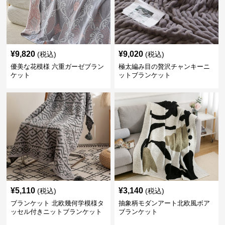
¥
9,820
¥
9,020
(税込)
(税込)
優美な花模様 六重ガーゼブラン
極太編み目の贅沢チャンキーニ
ケット
ットブランケット
¥
5,110
¥
3,140
(税込)
(税込)
ブランケット 北欧幾何学模様タ
抽象柄モダンアート北欧風ボア
ッセル付きニットブランケット
ブランケット