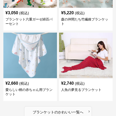
¥
3,050
¥
5,220
(税込)
(税込)
ブランケット六重ガーゼ綿百パ
森の仲間たち竹繊維ブランケッ
ーセント
ト
¥
2,660
¥
2,740
(税込)
(税込)
愛らしい柄の赤ちゃん用ブラン
人魚の夢見るブランケット
ケット
›
ブランケット
の
かわいい
一覧へ