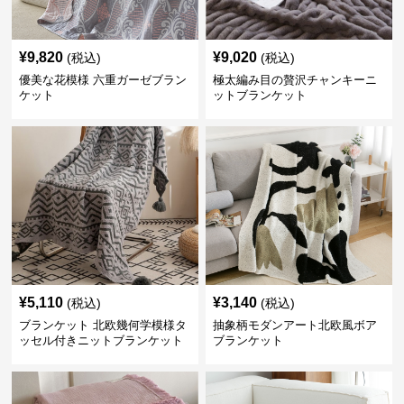
¥
9,820
¥
9,020
(税込)
(税込)
優美な花模様 六重ガーゼブラン
極太編み目の贅沢チャンキーニ
ケット
ットブランケット
¥
5,110
¥
3,140
(税込)
(税込)
ブランケット 北欧幾何学模様タ
抽象柄モダンアート北欧風ボア
ッセル付きニットブランケット
ブランケット