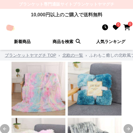
ブランケット
専門通販サイト
ブランケットヤマグチ
10,000
円以上のご購入で送料無料
0
0
新着商品
商品を検索
人気ランキング
ブランケットヤマグチ TOP
›
北欧の一覧
›
ふわもこ癒しの北欧風
Previous slide
Ne