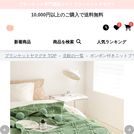
ブランケット
専門通販サイト
ブランケットヤマグチ
10,000
円以上のご購入で送料無料
0
0
新着商品
商品を検索
人気ランキング
ブランケットヤマグチ TOP
›
北欧の一覧
›
ポンポン付きニットブ
Previous slide
Ne