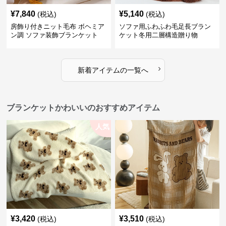
¥
7,840
¥
5,140
(税込)
(税込)
房飾り付きニット毛布 ボヘミア
ソファ用ふわふわ毛足長ブラン
ン調 ソファ装飾ブランケット
ケット冬用二層構造贈り物
›
新着アイテムの一覧へ
ブランケットかわいいのおすすめアイテム
人気
¥
3,420
¥
3,510
(税込)
(税込)