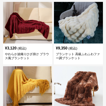
¥
3,120
¥
9,350
(税込)
(税込)
やわらか波織りひざ掛け ブラウ
ブランケット 高級ふわふわファ
ス風ブランケット
ー調ブランケット