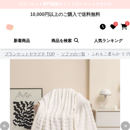
ブランケット
専門通販サイト
ブランケットヤマグチ
10,000
円以上のご購入で送料無料
0
0
新着商品
商品を検索
人気ランキング
ブランケットヤマグチ TOP
›
ソファの一覧
›
ふわもこ柔らか リ
Previous slide
Ne