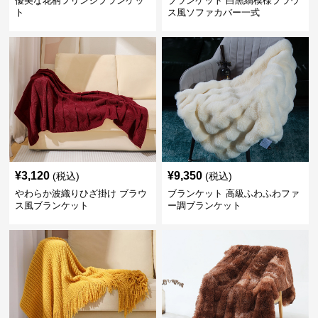
優美な花柄フリンジブランケッ
ブランケット 白黒縞模様ブラウ
ト
ス風ソファカバー一式
¥
3,120
¥
9,350
(税込)
(税込)
やわらか波織りひざ掛け ブラウ
ブランケット 高級ふわふわファ
ス風ブランケット
ー調ブランケット