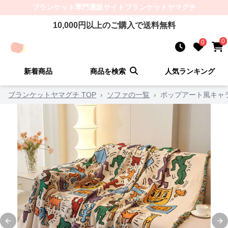
ブランケット
専門通販サイト
ブランケットヤマグチ
10,000
円以上のご購入で送料無料
0
0
新着商品
商品を検索
人気ランキング
ブランケットヤマグチ TOP
›
ソファの一覧
›
ポップアート風キャ
Previous slide
Ne