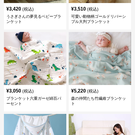
¥
3,420
¥
3,510
(税込)
(税込)
うさぎさんの夢見るベビーブラ
可愛い動物柄ゴールドリバーシ
ンケット
ブル大判ブランケット
¥
3,050
¥
5,220
(税込)
(税込)
ブランケット六重ガーゼ綿百パ
森の仲間たち竹繊維ブランケッ
ーセント
ト