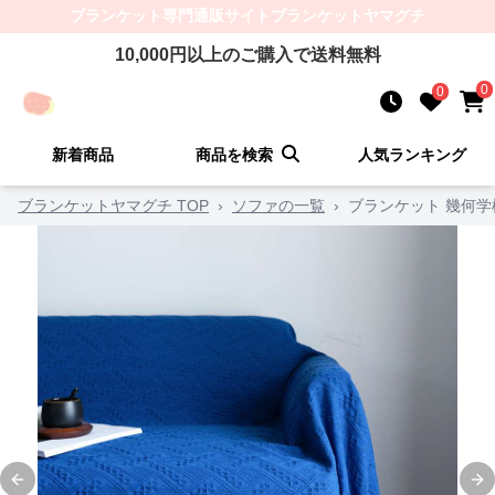
ブランケット
専門通販サイト
ブランケットヤマグチ
10,000
円以上のご購入で送料無料
0
0
新着商品
商品を検索
人気ランキング
ブランケットヤマグチ TOP
›
ソファの一覧
›
ブランケット 幾何
Previous slide
Ne