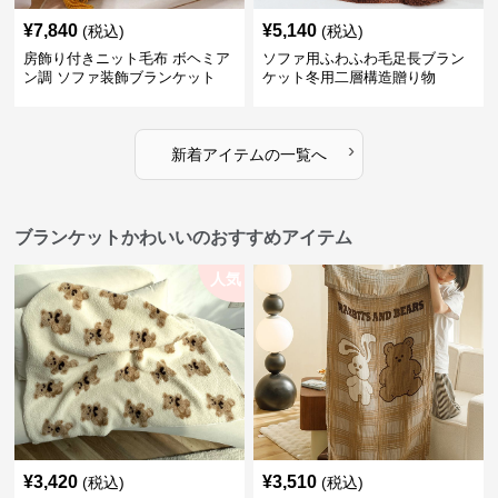
¥
7,840
¥
5,140
(税込)
(税込)
房飾り付きニット毛布 ボヘミア
ソファ用ふわふわ毛足長ブラン
ン調 ソファ装飾ブランケット
ケット冬用二層構造贈り物
›
新着アイテムの一覧へ
ブランケットかわいいのおすすめアイテム
人気
¥
3,420
¥
3,510
(税込)
(税込)