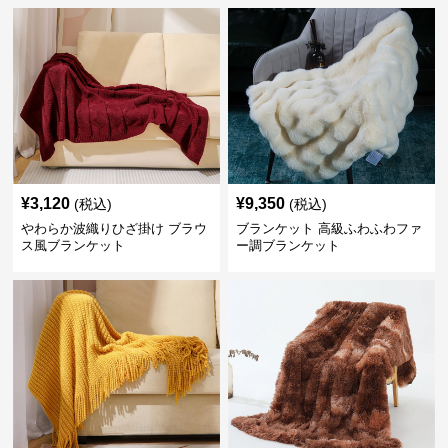
¥
3,120
¥
9,350
(税込)
(税込)
やわらか波織りひざ掛け ブラウ
ブランケット 高級ふわふわファ
ス風ブランケット
ー調ブランケット