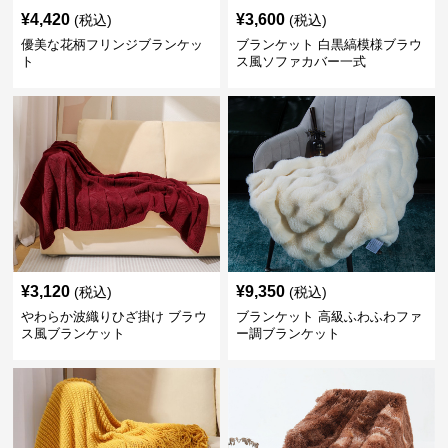
¥
4,420
¥
3,600
(税込)
(税込)
優美な花柄フリンジブランケッ
ブランケット 白黒縞模様ブラウ
ト
ス風ソファカバー一式
¥
3,120
¥
9,350
(税込)
(税込)
やわらか波織りひざ掛け ブラウ
ブランケット 高級ふわふわファ
ス風ブランケット
ー調ブランケット