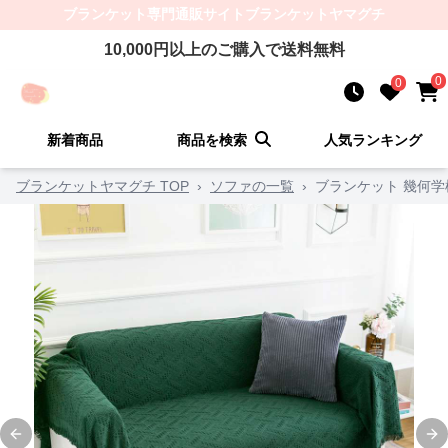
ブランケット
専門通販サイト
ブランケットヤマグチ
10,000
円以上のご購入で送料無料
0
0
新着商品
商品を検索
人気ランキング
ブランケットヤマグチ TOP
›
ソファの一覧
›
ブランケット 幾何
Previous slide
Ne