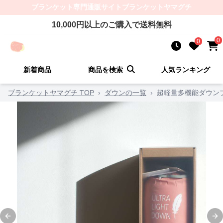
ブランケット
専門通販サイト
ブランケットヤマグチ
10,000
円以上のご購入で送料無料
0
0
新着商品
商品を検索
人気ランキング
ブランケットヤマグチ TOP
›
ダウンの一覧
›
超軽量多機能ダウン
Previous slide
Ne