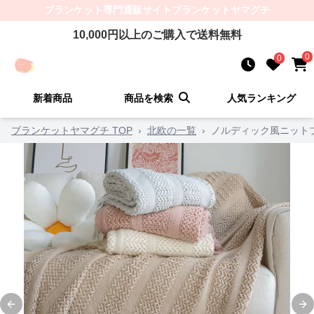
ブランケット
専門通販サイト
ブランケットヤマグチ
10,000
円以上のご購入で送料無料
0
0
新着商品
商品を検索
人気ランキング
ブランケットヤマグチ TOP
›
北欧の一覧
›
ノルディック風ニット
Previous slide
Ne