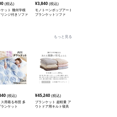
00
¥
3,840
¥
4,420
(税込)
(税込)
(税込)
ンケット 幾何学模
モノトーンポップアート
優美な花柄フリンジブラ
フリンジ付きソファ
ブランケットソファ
ンケット
ー
もっと見る
340
¥
45,240
¥
44,960
(税込)
(税込)
(税込)
ィス用着る布団 多
ブランケット 超軽量 ア
オールシーズン対応 多
ブランケット
ウトドア用キルト寝具
機能ブランケットダウン