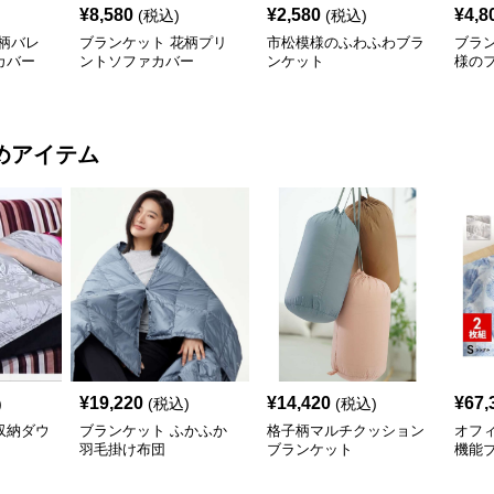
¥
8,580
¥
2,580
¥
4,8
(税込)
(税込)
柄バレ
ブランケット 花柄プリ
市松模様のふわふわブラ
ブラ
カバー
ントソファカバー
ンケット
様の
カバ
めアイテム
¥
19,220
¥
14,420
¥
67,
)
(税込)
(税込)
収納ダウ
ブランケット ふかふか
格子柄マルチクッション
オフ
羽毛掛け布団
ブランケット
機能