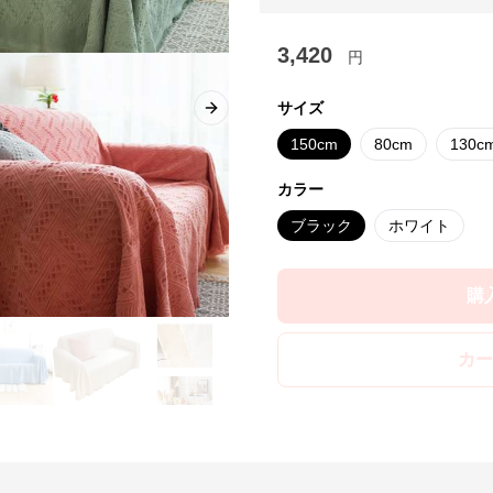
3,420
円
サイズ
Next slide
150cm
80cm
130c
カラー
ブラック
ホワイト
購
カー