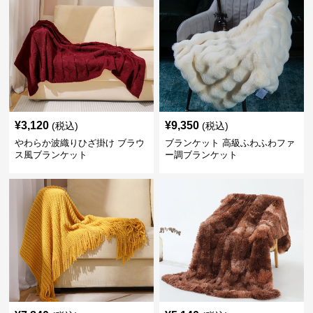
¥
3,120
¥
9,350
(税込)
(税込)
やわらか波織りひざ掛け ブラウ
ブランケット 高級ふわふわファ
ス風ブランケット
ー調ブランケット