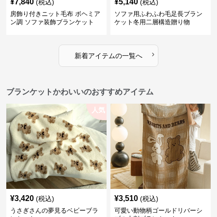
¥
7,840
¥
5,140
(税込)
(税込)
房飾り付きニット毛布 ボヘミア
ソファ用ふわふわ毛足長ブラン
ン調 ソファ装飾ブランケット
ケット冬用二層構造贈り物
›
新着アイテムの一覧へ
ブランケットかわいいのおすすめアイテム
人気
¥
3,420
¥
3,510
(税込)
(税込)
うさぎさんの夢見るベビーブラ
可愛い動物柄ゴールドリバーシ