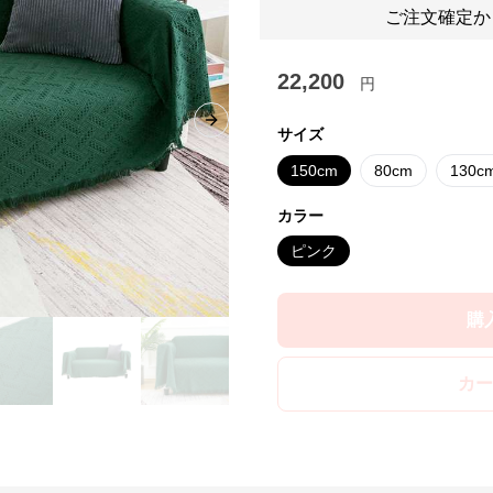
ご注文確定か
22,200
円
Next slide
サイズ
150cm
80cm
130c
カラー
ピンク
購
カー