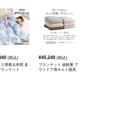
340
¥
45,240
¥
44,960
(税込)
(税込)
(税込)
ィス用着る布団 多
ブランケット 超軽量 ア
オールシーズン対応 多
ブランケット
ウトドア用キルト寝具
機能ブランケットダウン