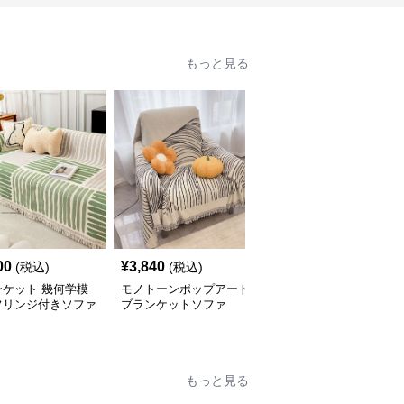
もっと見る
00
¥
3,840
¥
4,420
(税込)
(税込)
(税込)
ンケット 幾何学模
モノトーンポップアート
優美な花柄フリンジブラ
フリンジ付きソファ
ブランケットソファ
ンケット
ー
もっと見る