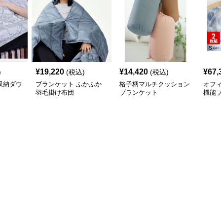
¥
19,220
¥
14,420
¥
67,
)
(税込)
(税込)
収納ダウ
ブランケット ふかふか
格子柄マルチクッション
オフ
羽毛掛け布団
ブランケット
機能