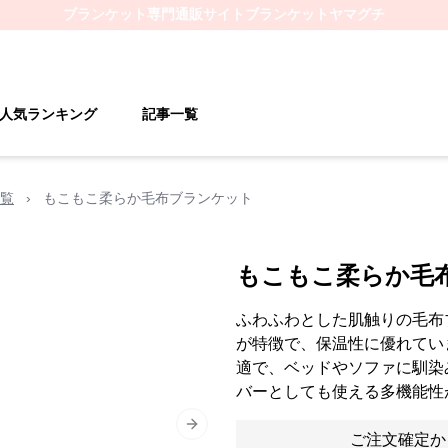
ブランケット
専門通販サイト
ブランケットヤマグチ
人気ランキング
記事一覧
覧
›
もこもこ柔らか毛布ブランケット
もこもこ柔らか毛
ふわふわとした肌触りの毛布
が特徴で、保温性に優れてい
適で、ベッドやソファに馴染
バーとしても使える多機能性
Next slide
ご注文確定か