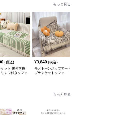
もっと見る
00
¥
3,840
¥
4,420
(税込)
(税込)
(税込)
ンケット 幾何学模
モノトーンポップアート
優美な花柄フリンジブラ
フリンジ付きソファ
ブランケットソファ
ンケット
ー
もっと見る