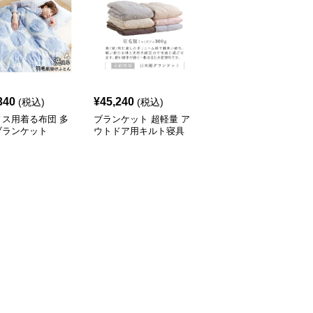
340
¥
45,240
¥
44,960
(税込)
(税込)
(税込)
ィス用着る布団 多
ブランケット 超軽量 ア
オールシーズン対応 多
ブランケット
ウトドア用キルト寝具
機能ブランケットダウン