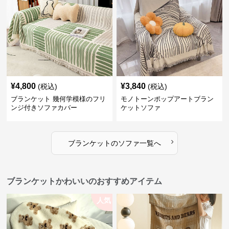
¥
4,800
¥
3,840
(税込)
(税込)
ブランケット 幾何学模様のフリ
モノトーンポップアートブラン
ンジ付きソファカバー
ケットソファ
›
ブランケット
の
ソファ
一覧へ
ブランケットかわいいのおすすめアイテム
人気