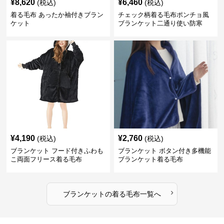
¥
8,620
¥
6,460
(税込)
(税込)
着る毛布 あったか袖付きブラン
チェック柄着る毛布ポンチョ風
ケット
ブランケット二通り使い防寒
¥
4,190
¥
2,760
(税込)
(税込)
ブランケット フード付きふわも
ブランケット ボタン付き多機能
こ両面フリース着る毛布
ブランケット着る毛布
›
ブランケット
の
着る毛布
一覧へ