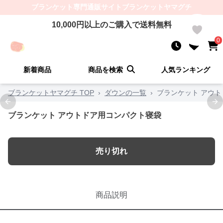
ブランケット
専門通販サイト
ブランケットヤマグチ
10,000
円以上のご購入で送料無料
0
0
新着商品
商品を検索
人気ランキング
ブランケットヤマグチ TOP
›
ダウンの一覧
›
ブランケット アウ
Previous slide
Ne
ブランケット アウトドア用コンパクト寝袋
売り切れ
商品説明