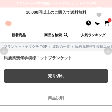
ブランケット
専門通販サイト
ブランケットヤマグチ
10,000
円以上のご購入で送料無料
0
0
新着商品
商品を検索
人気ランキング
ブランケットヤマグチ TOP
›
北欧の一覧
›
民族風幾何学模様ニッ
Previous slide
Ne
民族風幾何学模様ニットブランケット
売り切れ
商品説明