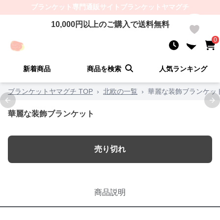
ブランケット
専門通販サイト
ブランケットヤマグチ
10,000
円以上のご購入で送料無料
0
0
新着商品
商品を検索
人気ランキング
ブランケットヤマグチ TOP
›
北欧の一覧
›
華麗な装飾ブランケッ
Previous slide
Ne
華麗な装飾ブランケット
売り切れ
商品説明