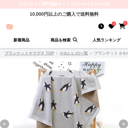
ブランケット
専門通販サイト
ブランケットヤマグチ
10,000
円以上のご購入で送料無料
0
0
新着商品
商品を検索
人気ランキング
ブランケットヤマグチ TOP
›
かわいいの一覧
›
ブランケット か
Previous slide
Ne