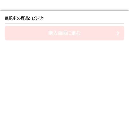
選択中の商品: ピンク
選択中の商品: ピンク
購入画面に進む
購入画面に進む
ブランケットヤマグチ
について
会社概要