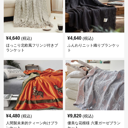
¥
4,640
¥
4,640
(税込)
(税込)
ほっこり北欧風フリンジ付きブ
ふんわりニット織りブランケッ
ランケット
ト
¥
4,480
¥
9,820
(税込)
(税込)
人間製未来的ティーン向けブラ
優美な花模様 六重ガーゼブラン
ンケット
ケット