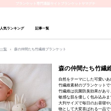
ブランケット
専門通販サイト
ブランケットヤマグチ
人気ランキング
記事一覧
一覧
›
森の仲間たち竹繊維ブランケット
森の仲間たち竹繊
自然をテーマにした可愛いあ
竹繊維素材のブランケットで
竹繊維は抗菌防臭効果があり
敏感な肌を優しく包み込みま
大判サイズで毎日のお昼寝や
物として大変喜ばれる一品で