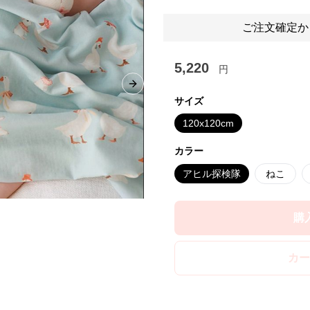
ご注文確定か
5,220
円
Next slide
サイズ
120x120cm
カラー
アヒル探検隊
ねこ
購
カー