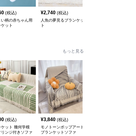
60
¥
2,740
¥
4,180
(税込)
(税込)
(税込)
しい柄の赤ちゃん用
人魚の夢見るブランケッ
やさしい肌触り綿紗ブラ
ンケット
ト
ンケット
もっと見る
00
¥
3,840
¥
4,420
(税込)
(税込)
(税込)
ンケット 幾何学模
モノトーンポップアート
優美な花柄フリンジブラ
フリンジ付きソファ
ブランケットソファ
ンケット