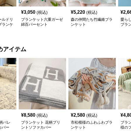
¥
3,050
¥
5,220
¥
2,6
(税込)
(税込)
ールドリ
ブランケット六重ガーゼ
森の仲間たち竹繊維ブラ
愛ら
ブランケ
綿百パーセント
ンケット
ブラ
めアイテム
¥
8,580
¥
2,580
¥
4,8
(税込)
(税込)
柄バレ
ブランケット 花柄プリ
市松模様のふわふわブラ
ブラ
カバー
ントソファカバー
ンケット
様の