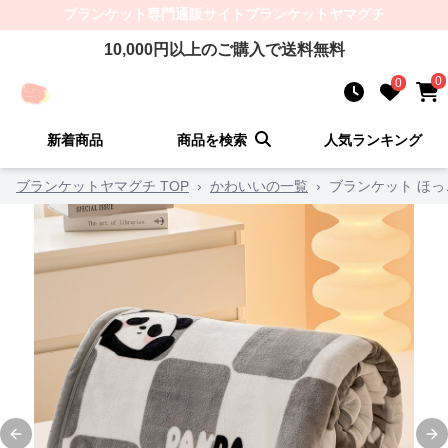
ブランケット
専門通販サイト
ブランケットヤマグチ
10,000
円以上のご購入で送料無料
0
0
新着商品
商品を検索
人気ランキング
ブランケットヤマグチ TOP
›
かわいいの一覧
›
ブランケット ほ
Previous slide
Ne