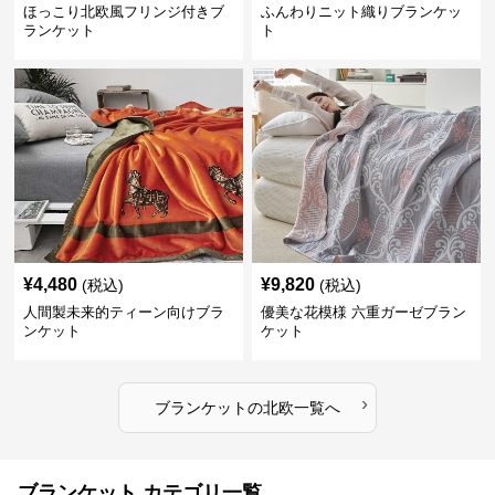
ほっこり北欧風フリンジ付きブ
ふんわりニット織りブランケッ
ランケット
ト
¥
4,480
¥
9,820
(税込)
(税込)
人間製未来的ティーン向けブラ
優美な花模様 六重ガーゼブラン
ンケット
ケット
›
ブランケット
の
北欧
一覧へ
ブランケット カテゴリ一覧