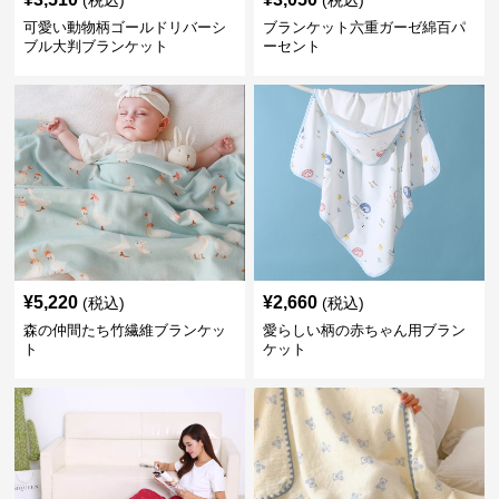
(税込)
(税込)
可愛い動物柄ゴールドリバーシ
ブランケット六重ガーゼ綿百パ
ブル大判ブランケット
ーセント
¥
5,220
¥
2,660
(税込)
(税込)
森の仲間たち竹繊維ブランケッ
愛らしい柄の赤ちゃん用ブラン
ト
ケット