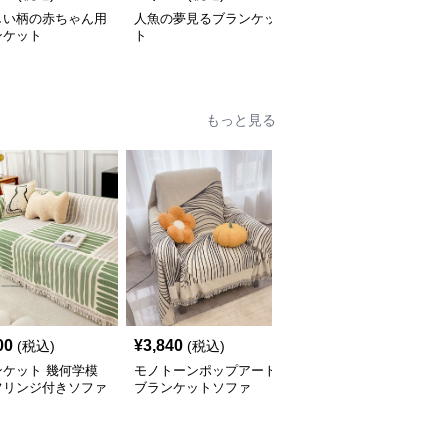
しい柄の赤ちゃん用
人魚の夢見るブランケッ
やさしい肌触り綿紗ブラ
ンケット
ト
ンケット
もっと見る
00
¥
3,840
¥
4,420
(税込)
(税込)
(税込)
ンケット 幾何学模
モノトーンポップアート
優美な花柄フリンジブラ
フリンジ付きソファ
ブランケットソファ
ンケット
ー