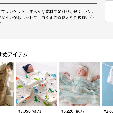
ドブランケット。柔らかな素材で足触りが良く、ベッ
デザインがおしゃれで、白くまの置物と相性抜群。心
す。
すめアイテム
¥
3,050
¥
5,220
¥
2,6
(税込)
(税込)