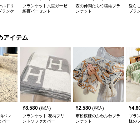
ールドリ
ブランケット六重ガーゼ
森の仲間たち竹繊維ブラ
愛ら
ブランケ
綿百パーセント
ンケット
ブラ
めアイテム
¥
8,580
¥
2,580
¥
4,8
(税込)
(税込)
柄バレ
ブランケット 花柄プリ
市松模様のふわふわブラ
ブラ
カバー
ントソファカバー
ンケット
様の
カバ