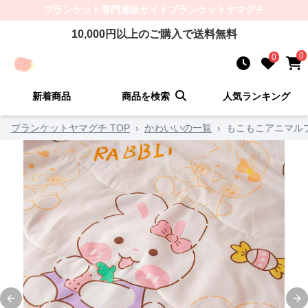
ブランケット
専門通販サイト
ブランケットヤマグチ
10,000
円以上のご購入で送料無料
0
0
新着商品
商品を検索
人気ランキング
ブランケットヤマグチ TOP
›
かわいいの一覧
›
もこもこアニマル
Previous slide
Ne