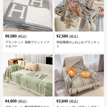
¥
8,580
¥
2,580
(税込)
(税込)
ブランケット 花柄プリントソフ
市松模様のふわふわブランケッ
ァカバー
ト
¥
4,800
¥
3,840
(税込)
(税込)