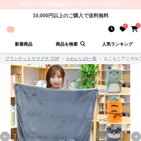
ブランケット
専門通販サイト
ブランケットヤマグチ
10,000
円以上のご購入で送料無料
0
0
新着商品
商品を検索
人気ランキング
ブランケットヤマグチ TOP
›
かわいいの一覧
›
もこもこアニマル
Previous slide
Ne