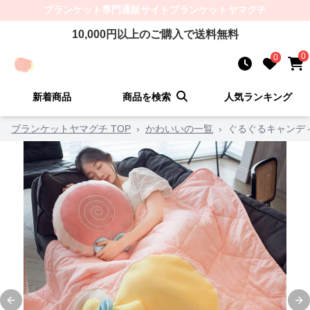
ブランケット
専門通販サイト
ブランケットヤマグチ
10,000
円以上のご購入で送料無料
0
0
新着商品
商品を検索
人気ランキング
ブランケットヤマグチ TOP
›
かわいいの一覧
›
ぐるぐるキャンデ
Previous slide
Ne