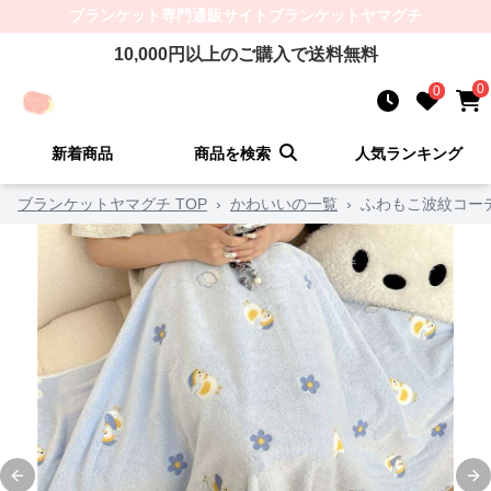
ブランケット
専門通販サイト
ブランケットヤマグチ
10,000
円以上のご購入で送料無料
0
0
新着商品
商品を検索
人気ランキング
ブランケットヤマグチ TOP
›
かわいいの一覧
›
ふわもこ波紋コー
Previous slide
Ne