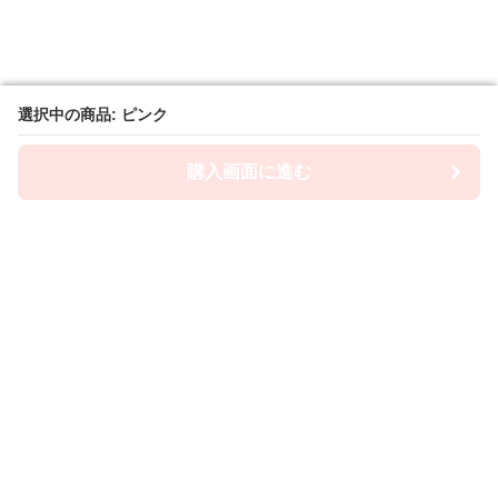
選択中の商品: ピンク
選択中の商品: ピンク
購入画面に進む
購入画面に進む
ブランケットヤマグチ
について