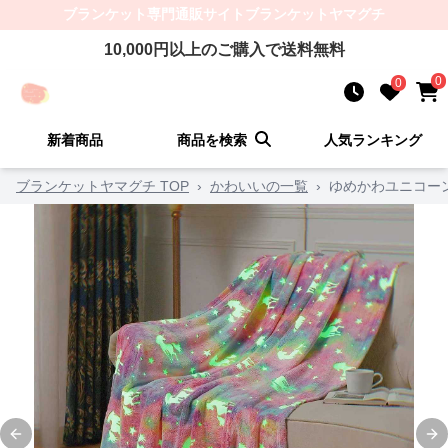
ブランケット
専門通販サイト
ブランケットヤマグチ
10,000
円以上のご購入で送料無料
0
0
新着商品
商品を検索
人気ランキング
ブランケットヤマグチ TOP
›
かわいいの一覧
›
ゆめかわユニコー
Previous slide
Ne