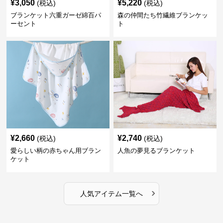
¥
3,050
¥
5,220
(税込)
(税込)
ブランケット六重ガーゼ綿百パ
森の仲間たち竹繊維ブランケッ
ーセント
ト
¥
2,660
¥
2,740
(税込)
(税込)
愛らしい柄の赤ちゃん用ブラン
人魚の夢見るブランケット
ケット
›
人気アイテム一覧へ