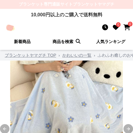
ブランケット
専門通販サイト
ブランケットヤマグチ
10,000
円以上のご購入で送料無料
0
0
新着商品
商品を検索
人気ランキング
ブランケットヤマグチ TOP
›
かわいいの一覧
›
ふわふわ癒しのお
Previous slide
Ne