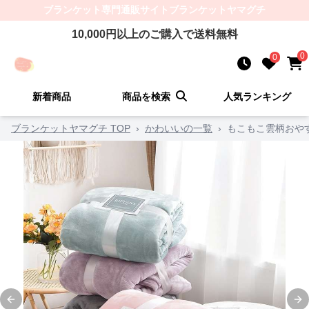
ブランケット
専門通販サイト
ブランケットヤマグチ
10,000
円以上のご購入で送料無料
0
0
新着商品
商品を検索
人気ランキング
ブランケットヤマグチ TOP
›
かわいいの一覧
›
もこもこ雲柄おや
Previous slide
Ne