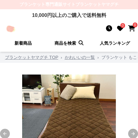
ブランケット
専門通販サイト
ブランケットヤマグチ
10,000
円以上のご購入で送料無料
0
0
新着商品
商品を検索
人気ランキング
ブランケットヤマグチ TOP
›
かわいいの一覧
›
ブランケット も
Previous slide
Ne