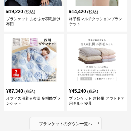
¥
19,220
¥
14,420
(税込)
(税込)
ブランケット ふかふか羽毛掛け
格子柄マルチクッションブラン
布団
ケット
¥
67,340
¥
45,240
(税込)
(税込)
オフィス用着る布団 多機能ブラ
ブランケット 超軽量 アウトドア
ンケット
用キルト寝具
›
ブランケット
の
ダウン
一覧へ