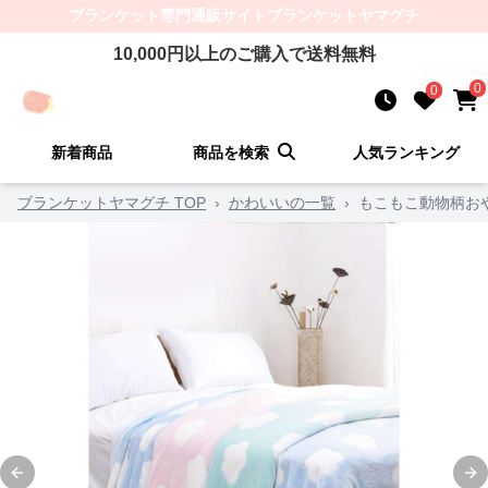
ブランケット
専門通販サイト
ブランケットヤマグチ
10,000
円以上のご購入で送料無料
0
0
新着商品
商品を検索
人気ランキング
ブランケットヤマグチ TOP
›
かわいいの一覧
›
もこもこ動物柄お
Previous slide
Ne