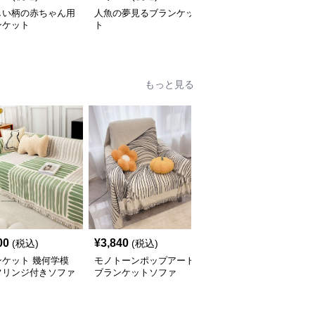
しい柄の赤ちゃん用
人魚の夢見るブランケッ
やさしい肌触り綿紗ブラ
ンケット
ト
ンケット
もっと見る
00
¥
3,840
¥
4,420
(税込)
(税込)
(税込)
ンケット 幾何学模
モノトーンポップアート
優美な花柄フリンジブラ
フリンジ付きソファ
ブランケットソファ
ンケット
ー