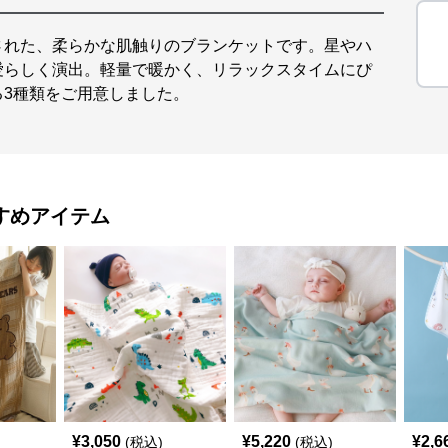
された、柔らかな肌触りのブランケットです。星やハ
愛らしく演出。軽量で暖かく、リラックスタイムにぴ
3種類をご用意しました。
すめアイテム
¥
3,050
¥
5,220
¥
2,6
(税込)
(税込)