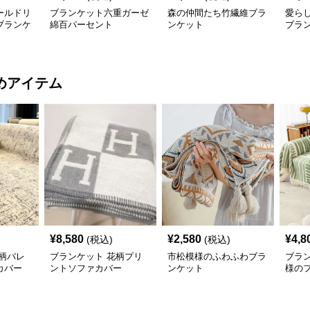
ールドリ
ブランケット六重ガーゼ
森の仲間たち竹繊維ブラ
愛ら
ブランケ
綿百パーセント
ンケット
ブラ
めアイテム
¥
8,580
¥
2,580
¥
4,8
(税込)
(税込)
柄バレ
ブランケット 花柄プリ
市松模様のふわふわブラ
ブラ
カバー
ントソファカバー
ンケット
様の
カバ