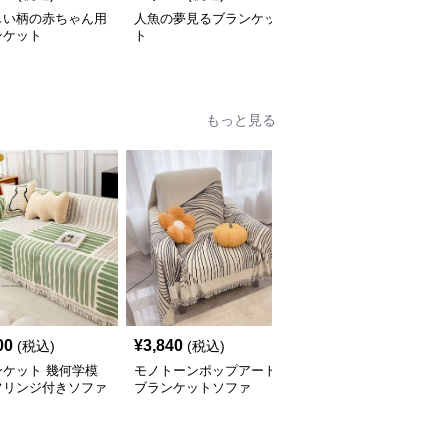
しい柄の赤ちゃん用
人魚の夢見るブランケッ
やさしい肌触り綿紗ブラ
ンケット
ト
ンケット
もっと見る
00
¥
3,840
¥
4,420
(税込)
(税込)
(税込)
ンケット 幾何学模
モノトーンポップアート
優美な花柄フリンジブラ
フリンジ付きソファ
ブランケットソファ
ンケット
ー