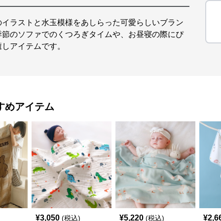
のイラストと水玉模様をあしらった可愛らしいブラン
季節のソファでのくつろぎタイムや、お昼寝の際にぴ
癒しアイテムです。
すめアイテム
¥
3,050
¥
5,220
¥
2,6
(税込)
(税込)