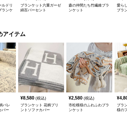
ールドリ
ブランケット六重ガーゼ
森の仲間たち竹繊維ブラ
愛ら
ブランケ
綿百パーセント
ンケット
ブラ
めアイテム
¥
8,580
¥
2,580
¥
4,8
(税込)
(税込)
柄バレ
ブランケット 花柄プリ
市松模様のふわふわブラ
ブラ
カバー
ントソファカバー
ンケット
様の
カバ