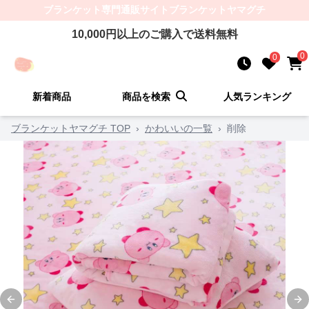
ブランケット
専門通販サイト
ブランケットヤマグチ
10,000
円以上のご購入で送料無料
0
0
新着商品
商品を検索
人気ランキング
ブランケットヤマグチ TOP
›
かわいいの一覧
›
削除
Previous slide
Ne