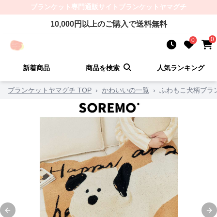
ブランケット
専門通販サイト
ブランケットヤマグチ
10,000
円以上のご購入で送料無料
0
0
新着商品
商品を検索
人気ランキング
ブランケットヤマグチ TOP
›
かわいいの一覧
›
ふわもこ犬柄ブラ
Previous slide
Ne