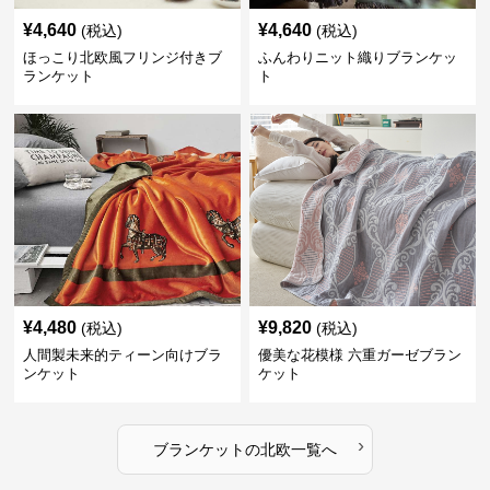
¥
4,640
¥
4,640
(税込)
(税込)
ほっこり北欧風フリンジ付きブ
ふんわりニット織りブランケッ
ランケット
ト
¥
4,480
¥
9,820
(税込)
(税込)
人間製未来的ティーン向けブラ
優美な花模様 六重ガーゼブラン
ンケット
ケット
›
ブランケット
の
北欧
一覧へ