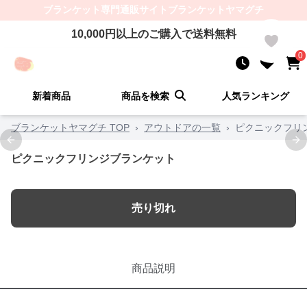
ブランケット
専門通販サイト
ブランケットヤマグチ
10,000
円以上のご購入で送料無料
0
0
新着商品
商品を検索
人気ランキング
ブランケットヤマグチ TOP
›
アウトドアの一覧
›
ピクニックフリ
Previous slide
Ne
ピクニックフリンジブランケット
売り切れ
商品説明