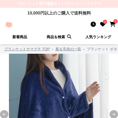
ブランケット
専門通販サイト
ブランケットヤマグチ
10,000
円以上のご購入で送料無料
0
0
新着商品
商品を検索
人気ランキング
ブランケットヤマグチ TOP
›
着る毛布の一覧
›
ブランケット ボ
Previous slide
Ne