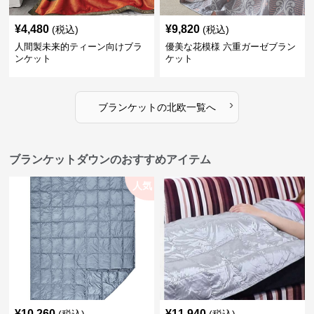
¥
4,480
¥
9,820
(税込)
(税込)
人間製未来的ティーン向けブラ
優美な花模様 六重ガーゼブラン
ンケット
ケット
›
ブランケット
の
北欧
一覧へ
ブランケットダウンのおすすめアイテム
人気
¥
10,260
¥
11,940