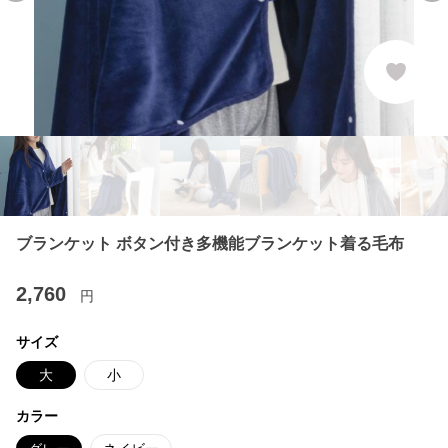
ブランケット ボタン付き多機能ブランケット着る毛布
2,760
円
サイズ
大
小
カラー