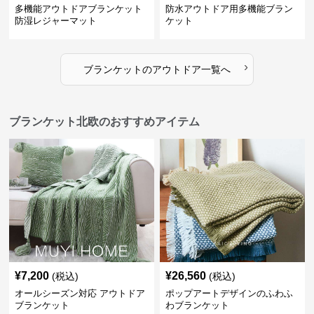
多機能アウトドアブランケット
防水アウトドア用多機能ブラン
防湿レジャーマット
ケット
›
ブランケット
の
アウトドア
一覧へ
ブランケット北欧のおすすめアイテム
¥
7,200
¥
26,560
(税込)
(税込)
オールシーズン対応 アウトドア
ポップアートデザインのふわふ
ブランケット
わブランケット