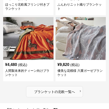
ほっこり北欧風フリンジ付きブ
ふんわりニット織りブランケッ
ランケット
ト
¥
4,480
¥
9,820
(税込)
(税込)
人間製未来的ティーン向けブラ
優美な花模様 六重ガーゼブラン
ンケット
ケット
›
ブランケット
の
北欧
一覧へ