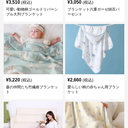
¥
3,510
¥
3,050
(税込)
(税込)
可愛い動物柄ゴールドリバーシ
ブランケット六重ガーゼ綿百パ
ブル大判ブランケット
ーセント
¥
5,220
¥
2,660
(税込)
(税込)
森の仲間たち竹繊維ブランケッ
愛らしい柄の赤ちゃん用ブラン
ト
ケット