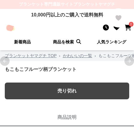
ブランケット
専門通販サイト
ブランケットヤマグチ
10,000
円以上のご購入で送料無料
0
0
新着商品
商品を検索
人気ランキング
ブランケットヤマグチ TOP
›
かわいいの一覧
›
もこもこフルーツ
Previous slide
Ne
もこもこフルーツ柄ブランケット
売り切れ
商品説明