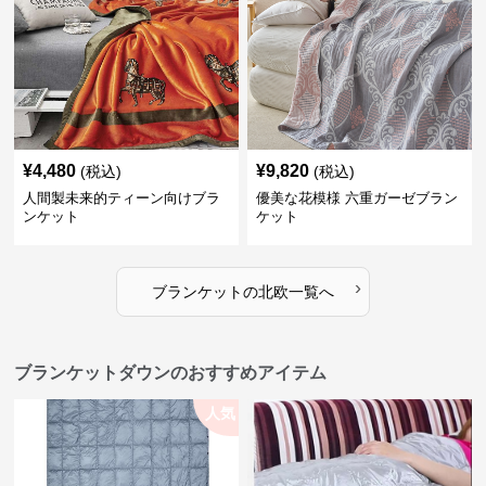
¥
4,480
¥
9,820
(税込)
(税込)
人間製未来的ティーン向けブラ
優美な花模様 六重ガーゼブラン
ンケット
ケット
›
ブランケット
の
北欧
一覧へ
ブランケットダウンのおすすめアイテム
人気