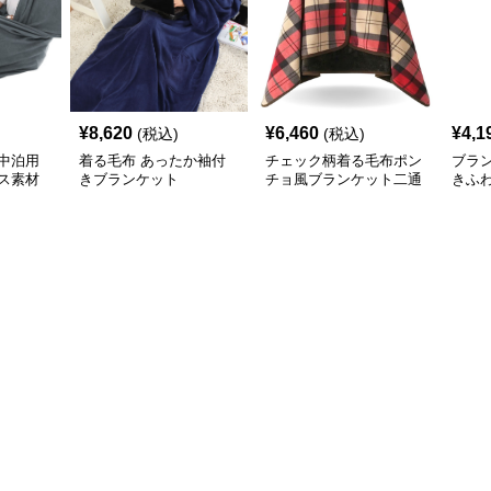
¥
8,620
¥
6,460
¥
4,1
(税込)
(税込)
中泊用
着る毛布 あったか袖付
チェック柄着る毛布ポン
ブラ
ス素材
きブランケット
チョ風ブランケット二通
きふ
り使い防寒
着る