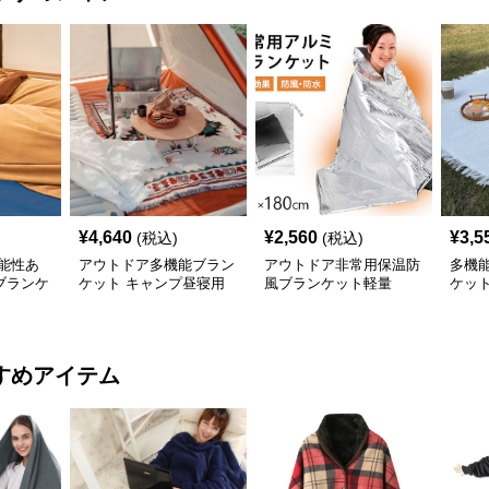
¥
4,640
¥
2,560
¥
3,5
(税込)
(税込)
能性あ
アウトドア多機能ブラン
アウトドア非常用保温防
多機
ブランケ
ケット キャンプ昼寝用
風ブランケット軽量
ケッ
綿毛布
ト
すめアイテム