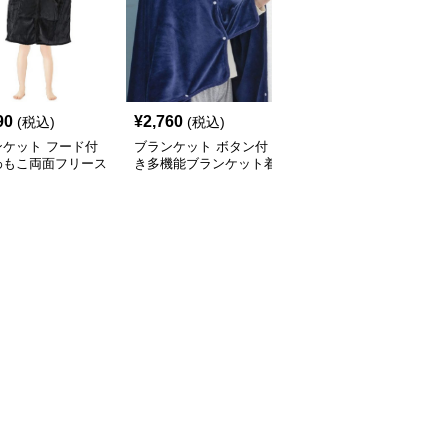
90
¥
2,760
¥
4,270
(税込)
(税込)
(税込)
ンケット フード付
ブランケット ボタン付
ブランケット ポンポン
わもこ両面フリース
き多機能ブランケット着
留め具付きポケット付き
毛布
る毛布
着る毛布