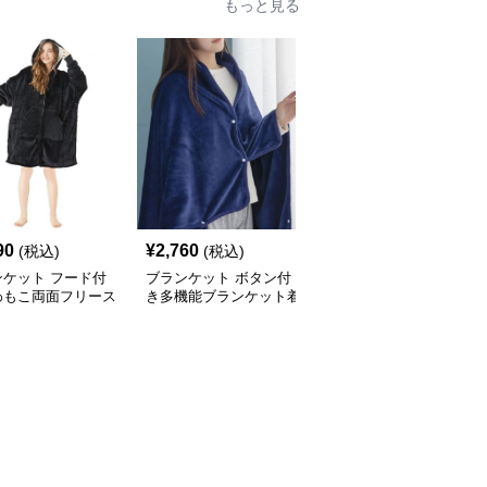
もっと見る
90
¥
2,760
¥
4,270
(税込)
(税込)
(税込)
ンケット フード付
ブランケット ボタン付
ブランケット ポンポン
わもこ両面フリース
き多機能ブランケット着
留め具付きポケット付き
毛布
る毛布
着る毛布