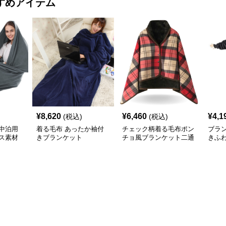
すめアイテム
¥
8,620
¥
6,460
¥
4,1
(税込)
(税込)
中泊用
着る毛布 あったか袖付
チェック柄着る毛布ポン
ブラ
ス素材
きブランケット
チョ風ブランケット二通
きふ
り使い防寒
着る