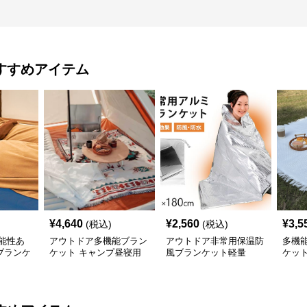
すすめアイテム
¥
4,640
¥
2,560
¥
3,5
(税込)
(税込)
能性あ
アウトドア多機能ブラン
アウトドア非常用保温防
多機
ブランケ
ケット キャンプ昼寝用
風ブランケット軽量
ケッ
綿毛布
ト