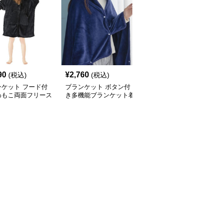
90
¥
2,760
¥
4,270
(税込)
(税込)
(税込)
ンケット フード付
ブランケット ボタン付
ブランケット ポンポン
わもこ両面フリース
き多機能ブランケット着
留め具付きポケット付き
毛布
る毛布
着る毛布