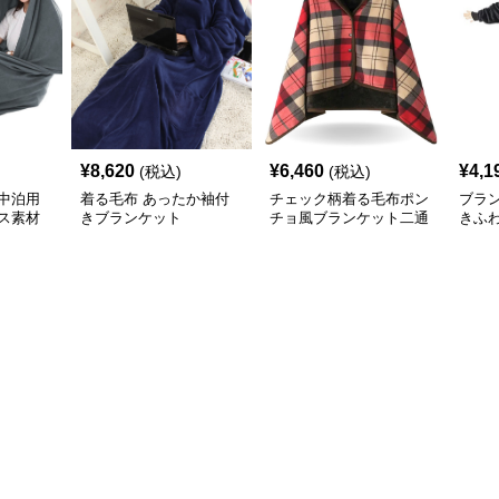
¥
8,620
¥
6,460
¥
4,1
(税込)
(税込)
中泊用
着る毛布 あったか袖付
チェック柄着る毛布ポン
ブラ
ス素材
きブランケット
チョ風ブランケット二通
きふ
り使い防寒
着る