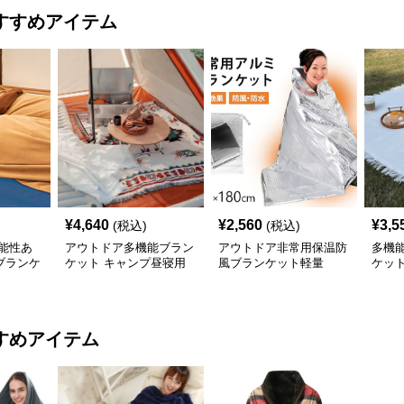
すすめアイテム
¥
4,640
¥
2,560
¥
3,5
(税込)
(税込)
能性あ
アウトドア多機能ブラン
アウトドア非常用保温防
多機
ブランケ
ケット キャンプ昼寝用
風ブランケット軽量
ケッ
綿毛布
ト
すめアイテム