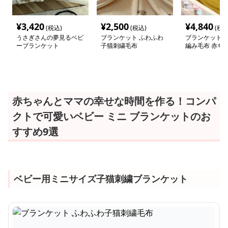
¥
3,420
¥
2,500
¥
4,840
(税込)
(税込)
(税込
うさぎさんの夢見るベビ
ブランケット ふわふわ
ブランケット 
ーブランケット
子猫刺繍毛布
編み毛布 赤ち
ひざ掛け八十×
赤ちゃんとママの幸せな時間を作る！コンパ
クトで可愛いベビー ミニ ブランケットのお
すすめ9選
ベビー用ミニサイズ子猫刺繍ブランケット