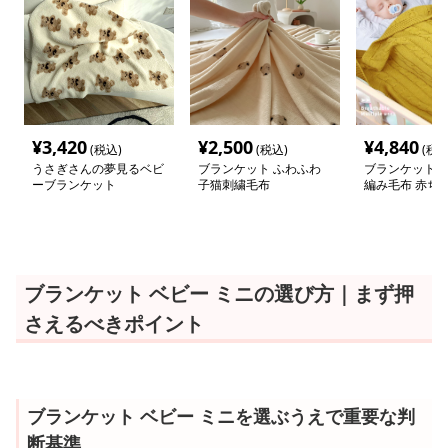
¥
3,420
¥
2,500
¥
4,840
(税込)
(税込)
(税込
うさぎさんの夢見るベビ
ブランケット ふわふわ
ブランケット 
ーブランケット
子猫刺繍毛布
編み毛布 赤ち
ひざ掛け八十×
ブランケット ベビー ミニの選び方｜まず押
さえるべきポイント
ブランケット ベビー ミニを選ぶうえで重要な判
断基準