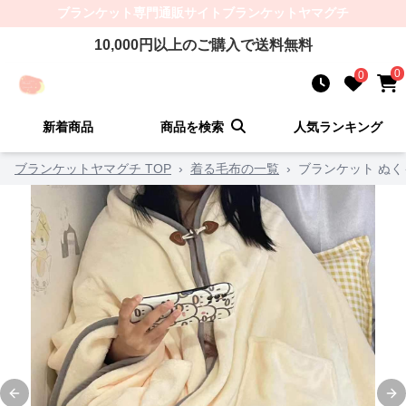
ブランケット
専門通販サイト
ブランケットヤマグチ
10,000
円以上のご購入で送料無料
0
0
新着商品
商品を検索
人気ランキング
ブランケットヤマグチ TOP
›
着る毛布の一覧
›
ブランケット ぬ
Previous slide
Ne