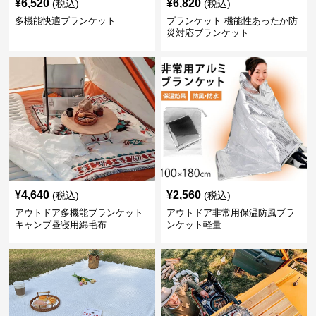
¥
6,520
¥
6,820
(税込)
(税込)
多機能快適ブランケット
ブランケット 機能性あったか防
災対応ブランケット
¥
4,640
¥
2,560
(税込)
(税込)
アウトドア多機能ブランケット
アウトドア非常用保温防風ブラ
キャンプ昼寝用綿毛布
ンケット軽量