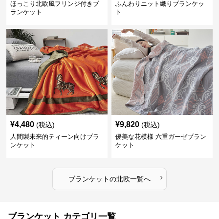
ほっこり北欧風フリンジ付きブ
ふんわりニット織りブランケッ
ランケット
ト
¥
4,480
¥
9,820
(税込)
(税込)
人間製未来的ティーン向けブラ
優美な花模様 六重ガーゼブラン
ンケット
ケット
›
ブランケット
の
北欧
一覧へ
ブランケット カテゴリ一覧