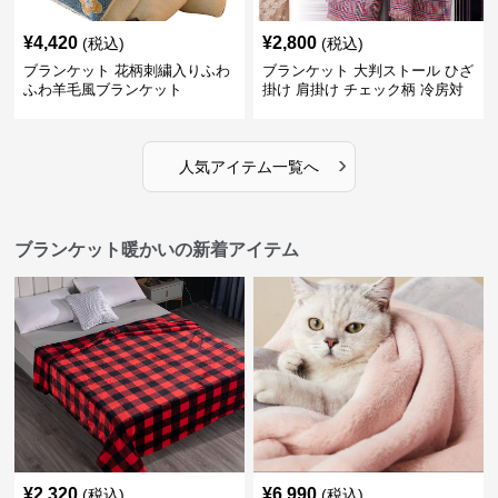
¥
4,420
¥
2,800
(税込)
(税込)
ブランケット 花柄刺繍入りふわ
ブランケット 大判ストール ひざ
ふわ羊毛風ブランケット
掛け 肩掛け チェック柄 冷房対
策
›
人気アイテム一覧へ
ブランケット暖かいの新着アイテム
¥
2,320
¥
6,990
(税込)
(税込)