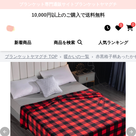
ブランケット
専門通販サイト
ブランケットヤマグチ
10,000
円以上のご購入で送料無料
0
0
新着商品
商品を検索
人気ランキング
ブランケットヤマグチ TOP
›
暖かいの一覧
›
赤黒格子柄あったか
Previous slide
Ne