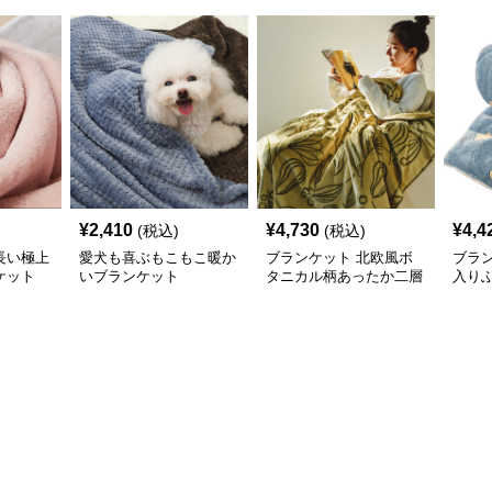
¥
2,410
¥
4,730
¥
4,4
(税込)
(税込)
長い極上
愛犬も喜ぶもこもこ暖か
ブランケット 北欧風ボ
ブラ
ケット
いブランケット
タニカル柄あったか二層
入り
式ブランケット
ンケ