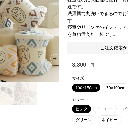
適です。
洗濯機で丸洗いできるのでお
す。
寝室やリビングのインテリア
を兼ね備えた一枚です。
ご注文確定か
Next slide
3,300
円
サイズ
100×150cm
70×100cm
カラー
ピンク
イエロー
パ
グリーン
ネイビー