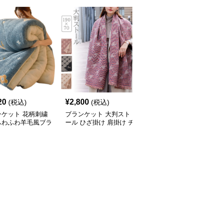
20
¥
2,800
¥
2,570
(税込)
(税込)
(税込)
ンケット 花柄刺繍
ブランケット 大判スト
ブランケット 極太編み
ふわふわ羊毛風ブラ
ール ひざ掛け 肩掛け チ
込みもこもこ暖かいブラ
ット
ェック柄 冷房対策
ンケット