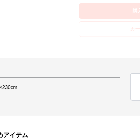
購
カー
0×230cm
めアイテム