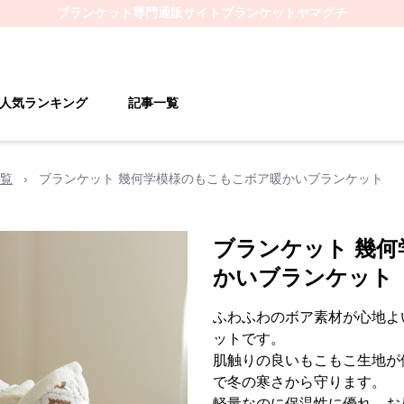
ブランケット
専門通販サイト
ブランケットヤマグチ
人気ランキング
記事一覧
覧
›
ブランケット 幾何学模様のもこもこボア暖かいブランケット
ブランケット 幾
かいブランケット
ふわふわのボア素材が心地よ
ットです。
肌触りの良いもこもこ生地が
で冬の寒さから守ります。
軽量なのに保温性に優れ、お